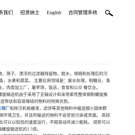
系我们
招贤纳士
English
合同管理系统
物，筛子，漂浮的过滤器残留物，脱水，增稠和处理后的污
鱼，水果和蔬菜。 主要应用领域是：废水处理，制糖业，渔
业，肉类加工厂，屠宰场，饭店，食堂和公众 餐饮业。
螺旋输送机由于采用了无轴设计和采用柔性整体钢制螺旋推
输送带状和容易缠结的物料的特殊优势。
处理
厂和除污机格栅渣，滤饼等其他物料中输送细小固体颗
保环境卫生，并且所输送的物料不会受到污染或泄漏。 高扭
此可以以较低的速度运行，平稳驱动并减少能耗。 扭矩可以
轴螺旋输送机的1.5倍。