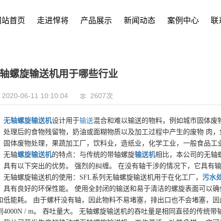
网站首页
走进悍将
产品展示
新闻动态
案例中心
联
轴螺旋输送机用于哪些行业
2020-06-11 10:10:04
2607次
无轴螺旋输送机
设计用于
输送
混合和难以输送的物料，例如城市固体废
，处理后的食物残留物，奶油或面糊物质以及加工过程中产生的废物 肉，
，固体废物处理，果蔬加工厂，饮料业，造纸业，化学工业，一般食品工
无轴
螺旋输送机
的特点：与传统的带轴螺旋
输送机
相比，本公司的无轴
，具有以下突出的优势。 强烈的纠缠。 在没有轴干涉的情况下，它具有
无轴螺旋输送机的使用：SFL系列无轴螺旋输送机用于在化工厂，
污水
，具有良好的环保性能。 使用全封闭的输送和易于清洁的螺旋表面可以确
和低能耗。 由于螺杆没有轴，因此物料不易堵塞，排出口也不会堵塞，因
到4000N / m。 吞吐量大。 无轴螺旋输送机的吞吐量是相同直径的传统带