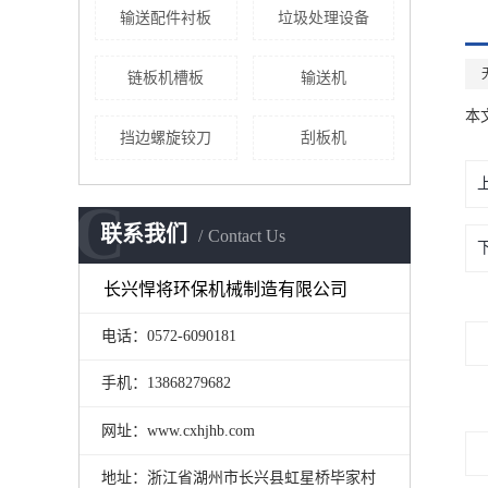
输送配件衬板
垃圾处理设备
链板机槽板
输送机
本
挡边螺旋铰刀
刮板机
C
联系我们
Contact Us
长兴悍将环保机械制造有限公司
电话：0572-6090181
手机：13868279682
网址：www.cxhjhb.com
地址：浙江省湖州市长兴县虹星桥毕家村