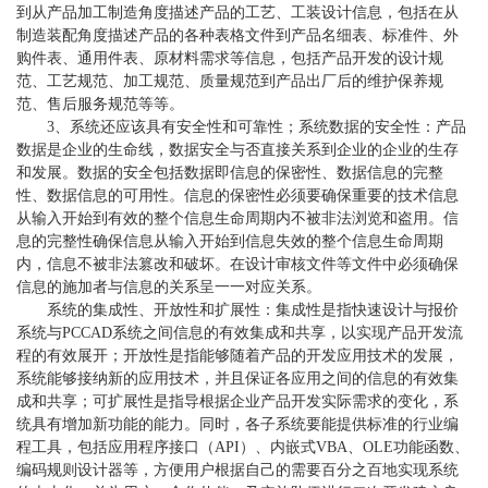
到从产品加工制造角度描述产品的工艺、工装设计信息，包括在从
制造装配角度描述产品的各种表格文件到产品名细表、标准件、外
购件表、通用件表、原材料需求等信息，包括产品开发的设计规
范、工艺规范、加工规范、质量规范到产品出厂后的维护保养规
范、售后服务规范等等。
3、系统还应该具有安全性和可靠性；系统数据的安全性：产品
数据是企业的生命线，数据安全与否直接关系到企业的企业的生存
和发展。数据的安全包括数据即信息的保密性、数据信息的完整
性、数据信息的可用性。信息的保密性必须要确保重要的技术信息
从输入开始到有效的整个信息生命周期内不被非法浏览和盗用。信
息的完整性确保信息从输入开始到信息失效的整个信息生命周期
内，信息不被非法篡改和破坏。在设计审核文件等文件中必须确保
信息的施加者与信息的关系呈一一对应关系。
系统的集成性、开放性和扩展性：集成性是指快速设计与报价
系统与PCCAD系统之间信息的有效集成和共享，以实现产品开发流
程的有效展开；开放性是指能够随着产品的开发应用技术的发展，
系统能够接纳新的应用技术，并且保证各应用之间的信息的有效集
成和共享；可扩展性是指导根据企业产品开发实际需求的变化，系
统具有增加新功能的能力。同时，各子系统要能提供标准的行业编
程工具，包括应用程序接口（API）、内嵌式VBA、OLE功能函数、
编码规则设计器等，方便用户根据自己的需要百分之百地实现系统